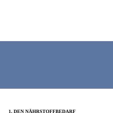
Vier Schritte zum BARF
Rezept
1. DEN NÄHRSTOFFBEDARF