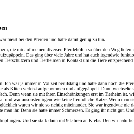
ben
 war meist bei den Pferden und hatte damit genug zu tun.
n, die mir auf meinen diversen Pferdehöfen so über den Weg liefen u
aufzupäppeln. Das ging über viele Jahre und hat auch irgendwie funktion
n Tierschützern und Tierheimen in Kontakt um die Tiere entsprechend 
n. Ich war ja immer in Vollzeit berufstätig und hatte dann noch die Pf
e als Kitten verletzt aufgenommen und aufgepäppelt. Dann wechselte sie
nfach. Denn wenn sie mit ihren Einschränkungen erst im Tierheim ist, w
r und war ansonsten irgendwie keine freundliche Katze. Wenn man sie 
ber glücklich waren wir nie so richtig miteinander. Sie war irgendwie nie
erte man ihr. Denn sie hatte immer Schmerzen. Es ging ihr nicht gut. U
 Impfungen. Und sie starb dann mit 9 Jahren an Krebs. Den wir natürlic