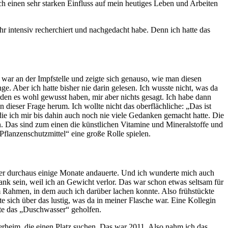
doch einen sehr starken Einfluss auf mein heutiges Leben und Arbeiten
ehr intensiv recherchiert und nachgedacht habe. Denn ich hatte das
war an der Impfstelle und zeigte sich genauso, wie man diesen
. Aber ich hatte bisher nie darin gelesen. Ich wusste nicht, was da
rden es wohl gewusst haben, mir aber nichts gesagt. Ich habe dann
dieser Frage herum. Ich wollte nicht das oberflächliche: „Das ist
ie ich mir bis dahin auch noch nie viele Gedanken gemacht hatte. Die
n. Das sind zum einen die künstlichen Vitamine und Mineralstoffe und
Pflanzenschutzmittel“ eine große Rolle spielen.
 der durchaus einige Monate andauerte. Und ich wunderte mich auch
rank sein, weil ich an Gewicht verlor. Das war schon etwas seltsam für
em Rahmen, in dem auch ich darüber lachen konnte. Also frühstückte
sich über das lustig, was da in meiner Flasche war. Eine Kollegin
ätte das „Duschwasser“ geholfen.
ierheim, die einen Platz suchen. Das war 2011. Also nahm ich das