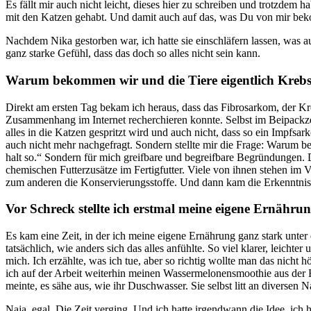
Es fällt mir auch nicht leicht, dieses hier zu schreiben und trotzdem 
mit den Katzen gehabt. Und damit auch auf das, was Du von mir be
Nachdem Nika gestorben war, ich hatte sie einschläfern lassen, was au
ganz starke Gefühl, dass das doch so alles nicht sein kann.
Warum bekommen wir und die Tiere eigentlich Kreb
Direkt am ersten Tag bekam ich heraus, dass das Fibrosarkom, der Kr
Zusammenhang im Internet recherchieren konnte. Selbst im Beipackzett
alles in die Katzen gespritzt wird und auch nicht, dass so ein Impf
auch nicht mehr nachgefragt. Sondern stellte mir die Frage: Warum be
halt so.“ Sondern für mich greifbare und begreifbare Begründungen. 
chemischen Futterzusätze im Fertigfutter. Viele von ihnen stehen im
zum anderen die Konservierungsstoffe. Und dann kam die Erkenntnis, d
Vor Schreck stellte ich erstmal meine eigene Ernähru
Es kam eine Zeit, in der ich meine eigene Ernährung ganz stark unte
tatsächlich, wie anders sich das alles anfühlte. So viel klarer, leic
mich. Ich erzählte, was ich tue, aber so richtig wollte man das nich
ich auf der Arbeit weiterhin meinen Wassermelonensmoothie aus der F
meinte, es sähe aus, wie ihr Duschwasser. Sie selbst litt an diversen
Naja, egal. Die Zeit verging. Und ich hatte irgendwann die Idee, ich