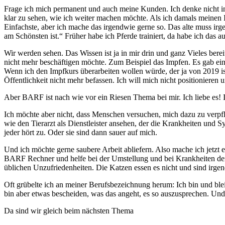
Frage ich mich permanent und auch meine Kunden. Ich denke nicht in 
klar zu sehen, wie ich weiter machen möchte. Als ich damals meinen
Einfachste, aber ich mache das irgendwie gerne so. Das alte muss ir
am Schönsten ist.“ Früher habe ich Pferde trainiert, da habe ich das
Wir werden sehen. Das Wissen ist ja in mir drin und ganz Vieles bere
nicht mehr beschäftigen möchte. Zum Beispiel das Impfen. Es gab eine
Wenn ich den Impfkurs überarbeiten wollen würde, der ja von 2019 ist
Öffentlichkeit nicht mehr befassen. Ich will mich nicht positionieren 
Aber BARF ist nach wie vor ein Riesen Thema bei mir. Ich liebe es! 
Ich möchte aber nicht, dass Menschen versuchen, mich dazu zu verpf
wie den Tierarzt als Dienstleister ansehen, der die Krankheiten und 
jeder hört zu. Oder sie sind dann sauer auf mich.
Und ich möchte gerne saubere Arbeit abliefern. Also mache ich jetz
BARF Rechner und helfe bei der Umstellung und bei Krankheiten den r
üblichen Unzufriedenheiten. Die Katzen essen es nicht und sind irgend
Oft grübelte ich an meiner Berufsbezeichnung herum: Ich bin und ble
bin aber etwas bescheiden, was das angeht, es so auszusprechen. Und
Da sind wir gleich beim nächsten Thema