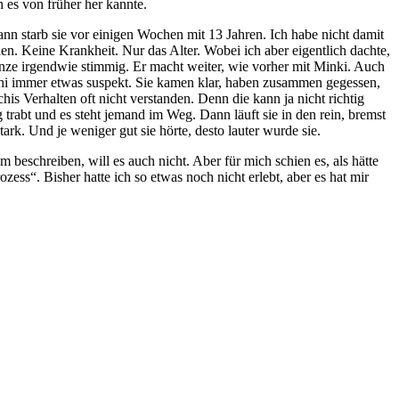
 es von früher her kannte.
ann starb sie vor einigen Wochen mit 13 Jahren. Ich habe nicht damit
en. Keine Krankheit. Nur das Alter. Wobei ich aber eigentlich dachte,
ganze irgendwie stimmig. Er macht weiter, wie vorher mit Minki. Auch
chi immer etwas suspekt. Sie kamen klar, haben zusammen gegessen,
is Verhalten oft nicht verstanden. Denn die kann ja nicht richtig
trabt und es steht jemand im Weg. Dann läuft sie in den rein, bremst
ark. Und je weniger gut sie hörte, desto lauter wurde sie.
 beschreiben, will es auch nicht. Aber für mich schien es, als hätte
zess“. Bisher hatte ich so etwas noch nicht erlebt, aber es hat mir