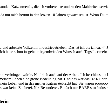
sunden Katzenmenüs, die ich vorbereitete und zu den Mahlzeiten servie
 da um mich herum in den letzten 10 Jahren gewachsen ist. Wenn Du ma
d arbeitete Vollzeit in Industriebetrieben. Das tat ich bis ich ca. 44
ch hatte schon insgeheim irgendwie den Wunsch auch Tagsüber mehr Zei
e verbringen würde. Natürlich auch auf der Arbeit. Ich beschloss mich
 meinem Leben eine große Bedeutung hat. Und das war das BARF der K
 mein Leben und in das meiner Katzen gebracht hat. Sie waren soooooo 
Es war keine Zauberei. Nix Besonderes. Einfach nur BARF statt Industri
terin