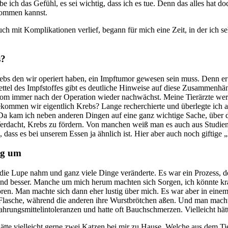
habe ich das Gefühl, es sei wichtig, dass ich es tue. Denn das alles hat 
kommen kannst.
ch mit Komplikationen verlief, begann für mich eine Zeit, in der ich s
s?
ebs den wir operiert haben, ein Impftumor gewesen sein muss. Denn er 
el des Impfstoffes gibt es deutliche Hinweise auf diese Zusammenhänge
sarkom immer nach der Operation wieder nachwächst. Meine Tierärzte we
kommen wir eigentlich Krebs? Lange recherchierte und überlegte ich an 
Da kam ich neben anderen Dingen auf eine ganz wichtige Sache, über d
 Verdacht, Krebs zu fördern. Von manchen weiß man es auch aus Studie
ass es bei unserem Essen ja ähnlich ist. Hier aber auch noch giftige „
ng um
r die Lupe nahm und ganz viele Dinge veränderte. Es war ein Prozess,
hter und besser. Manche um mich herum machten sich Sorgen, ich könnte k
t hören. Man machte sich dann eher lustig über mich. Es war aber in ein
lasche, während die anderen ihre Wurstbrötchen aßen. Und man machte 
 Nahrungsmittelintoleranzen und hatte oft Bauchschmerzen. Vielleicht h
 hätte vielleicht gerne zwei Katzen bei mir zu Hause. Welche aus dem T