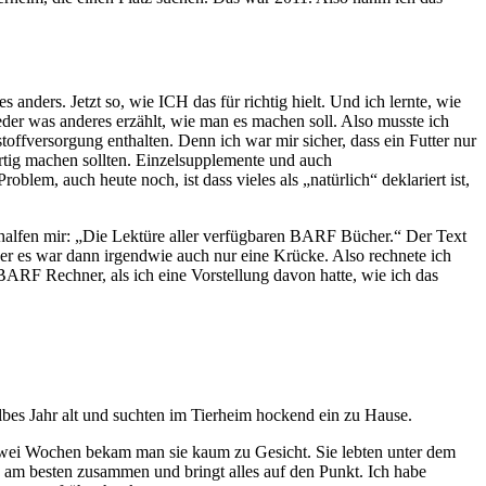
anders. Jetzt so, wie ICH das für richtig hielt. Und ich lernte, wie
eder was anderes erzählt, wie man es machen soll. Also musste ich
toffversorgung enthalten. Denn ich war mir sicher, dass ein Futter nur
wertig machen sollten. Einzelsupplemente und auch
em, auch heute noch, ist dass vieles als „natürlich“ deklariert ist,
halfen mir: „Die Lektüre aller verfügbaren BARF Bücher.“ Der Text
er es war dann irgendwie auch nur eine Krücke. Also rechnete ich
RF Rechner, als ich eine Vorstellung davon hatte, wie ich das
lbes Jahr alt und suchten im Tierheim hockend ein zu Hause.
wei Wochen bekam man sie kaum zu Gesicht. Sie lebten unter dem
es am besten zusammen und bringt alles auf den Punkt. Ich habe