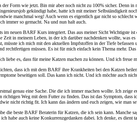
der Form wie jetzt. Bin mir aber noch nicht zu 100% sicher. Denn in m
 Ingenieursjob gekündigt habe, hatte ich mit meiner Selbständigkeit 
gendwie manchmal weg! Auch wenn es eigentlich gar nicht so schlecht w
 auch immer so gemacht. Na und nun halt auch.
its im neuen BARF Kurs integriert. Das aus meiner Sicht Wichtigste ist
 Zeit in meinem Leben, in der ich darüber nachdenken wollte, was es un
, müsste ich mich mit den aktuellen Impfstoffen in der Tiefe befassen 
und rechtfertigen müssen. Es ist für mich einfach kein Thema mehr. Das 
Ich liebe es, dass für meine Katzen machen zu können. Und ich freue mi
lichten, dass ich mit dem BARF ihre Krankheiten bei den Katzen heilen
Symptome beseitigen soll. Das kann ich nicht. Und ich möchte auch nich
t erstmal genau eine Sache. Die die ich immer machen wollte. Ich zei
ichtigen Weg mit dem Futter zu finden. Das ist das Symptom, dass ich
wie nicht richtig fit. Ich kann das ändern und euch zeigen, wie man sel
ibe die beste BARF Beraterin für Katzen, die ich sein kann. Manche sag
 ich habe auch keine Konkurrenzgedanken dabei. Ich denke, es dient ta