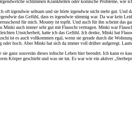
tte irgendwelche schlimmen Krankheiten oder komische Probleme, wie ich
ch oft irgendwie seltsam und sie hörte irgendwie nicht mehr gut. Und d
 irgendwie das Gefühl, dass es irgendwie stimmig war. Da war kein Leid
berraschend für mich. Mounty ist topfit. Und auch für ihn scheint das 
 zu Minki auch immer sehr gut mit Flauschi vertragen. Minki war Flaus
eichten Unsicherheit, hatte ich das Gefühl. Ich denke, Minki hat Flausch
uschi ist es auch vollkommen egal, wenn sie gerade durch die Wohnung 
g oder hoch. Aber Minki hat sich da immer voll drüber aufgeregt. Lautst
 sie ganz souverän dieses irdische Leben hier beendet. Ich kann es kaum
rem Körper geschieht und was sie tut. Es war wie ein aktiver „Sterbepro