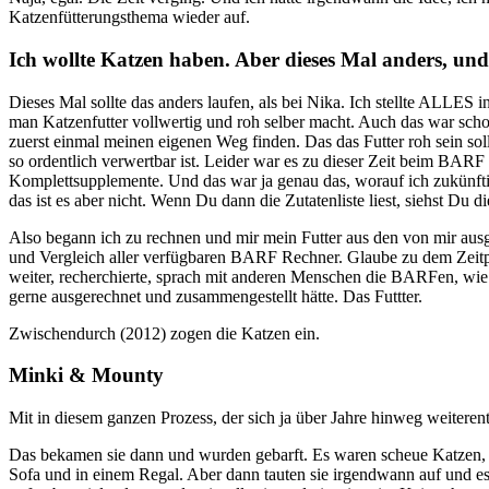
Katzenfütterungsthema wieder auf.
Ich wollte Katzen haben. Aber dieses Mal anders, und 
Dieses Mal sollte das anders laufen, als bei Nika. Ich stellte ALLES i
man Katzenfutter vollwertig und roh selber macht. Auch das war schon
zuerst einmal meinen eigenen Weg finden. Das das Futter roh sein soll
so ordentlich verwertbar ist. Leider war es zu dieser Zeit beim BARF 
Komplettsupplemente. Und das war ja genau das, worauf ich zukünftig 
das ist es aber nicht. Wenn Du dann die Zutatenliste liest, siehst Du d
Also begann ich zu rechnen und mir mein Futter aus den von mir aus
und Vergleich aller verfügbaren BARF Rechner. Glaube zu dem Zeitpun
weiter, recherchierte, sprach mit anderen Menschen die BARFen, wie
gerne ausgerechnet und zusammengestellt hätte. Das Futtter.
Zwischendurch (2012) zogen die Katzen ein.
Minki & Mounty
Mit in diesem ganzen Prozess, der sich ja über Jahre hinweg weitere
Das bekamen sie dann und wurden gebarft. Es waren scheue Katzen,
Sofa und in einem Regal. Aber dann tauten sie irgendwann auf und es 