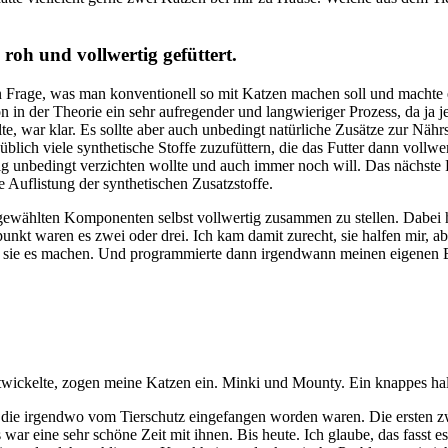
roh und vollwertig gefüttert.
n Frage, was man konventionell so mit Katzen machen soll und machte es 
 in der Theorie ein sehr aufregender und langwieriger Prozess, da ja j
te, war klar. Es sollte aber auch unbedingt natürliche Zusätze zur Nährs
üblich viele synthetische Stoffe zuzufüttern, die das Futter dann voll
unbedingt verzichten wollte und auch immer noch will. Das nächste Probl
ie Auflistung der synthetischen Zusatzstoffe.
gewählten Komponenten selbst vollwertig zusammen zu stellen. Dabei 
kt waren es zwei oder drei. Ich kam damit zurecht, sie halfen mir, ab
 sie es machen. Und programmierte dann irgendwann meinen eigenen BA
ntwickelte, zogen meine Katzen ein. Minki und Mounty. Ein knappes ha
 die irgendwo vom Tierschutz eingefangen worden waren. Die ersten z
war eine sehr schöne Zeit mit ihnen. Bis heute. Ich glaube, das fasst 