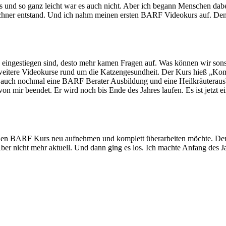
 und so ganz leicht war es auch nicht. Aber ich begann Menschen dabei 
ner entstand. Und ich nahm meinen ersten BARF Videokurs auf. Den g
n eingestiegen sind, desto mehr kamen Fragen auf. Was können wir sons
te weitere Videokurse rund um die Katzengesundheit. Der Kurs hieß „Ko
 auch nochmal eine BARF Berater Ausbildung und eine Heilkräuterausbi
 mir beendet. Er wird noch bis Ende des Jahres laufen. Es ist jetzt ei
inen BARF Kurs neu aufnehmen und komplett überarbeiten möchte. Den
Aber nicht mehr aktuell. Und dann ging es los. Ich machte Anfang des J