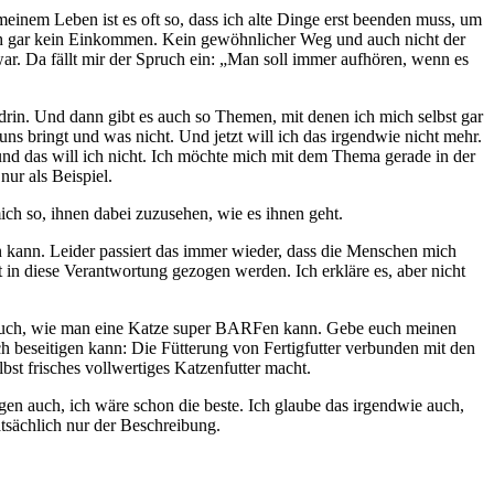
einem Leben ist es oft so, dass ich alte Dinge erst beenden muss, um
noch gar kein Einkommen. Kein gewöhnlicher Weg und auch nicht der
ar. Da fällt mir der Spruch ein: „Man soll immer aufhören, wenn es
 drin. Und dann gibt es auch so Themen, mit denen ich mich selbst gar
s bringt und was nicht. Und jetzt will ich das irgendwie nicht mehr.
und das will ich nicht. Ich möchte mich mit dem Thema gerade in der
nur als Beispiel.
ch so, ihnen dabei zuzusehen, wie es ihnen geht.
 kann. Leider passiert das immer wieder, dass die Menschen mich
t in diese Verantwortung gezogen werden. Ich erkläre es, aber nicht
ge euch, wie man eine Katze super BARFen kann. Gebe euch meinen
 beseitigen kann: Die Fütterung von Fertigfutter verbunden mit den
bst frisches vollwertiges Katzenfutter macht.
en auch, ich wäre schon die beste. Ich glaube das irgendwie auch,
tsächlich nur der Beschreibung.